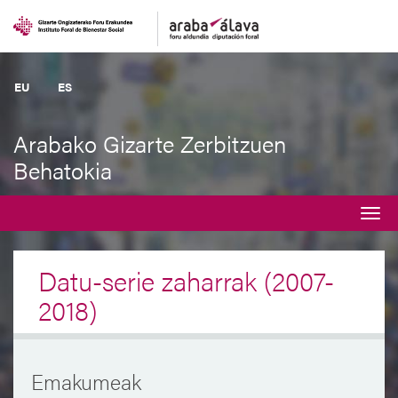
EU
ES
Arabako Gizarte Zerbitzuen
Behatokia
Desplegar
navegación
Datu-serie zaharrak (2007-
2018)
Emakumeak