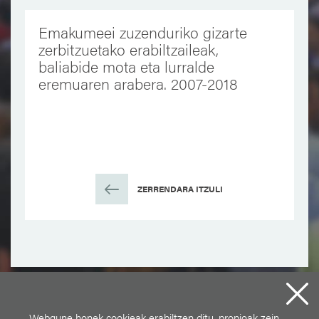
Emakumeei zuzenduriko gizarte
zerbitzuetako erabiltzaileak,
baliabide mota eta lurralde
eremuaren arabera. 2007-2018
ZERRENDARA ITZULI
Webgune honek cookieak erabiltzen ditu, propioak zein